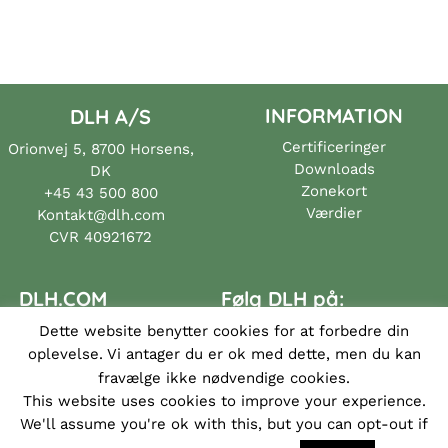
INFORMATION
DLH A/S
Certificeringer
Orionvej 5, 8700 Horsens,
Downloads
DK
Zonekort
+45 43 500 800
Værdier
Kontakt@dlh.com
CVR 40921672
DLH.COM
Følg DLH på:
Dette website benytter cookies for at forbedre din
Partnere
oplevelse. Vi antager du er ok med dette, men du kan
Produkter
fravælge ikke nødvendige cookies.
Om os
This website uses cookies to improve your experience.
We'll assume you're ok with this, but you can opt-out if
Kontakt