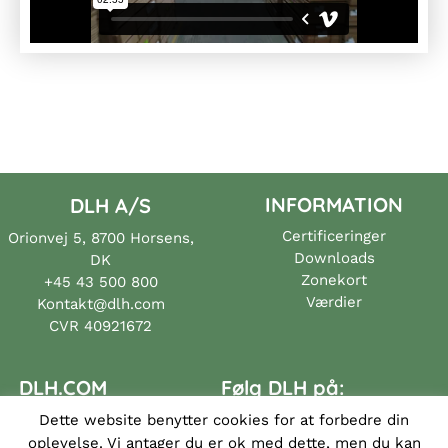
INFORMATION
DLH A/S
Certificeringer
Orionvej 5, 8700 Horsens,
Downloads
DK
Zonekort
+45 43 500 800
Værdier
Kontakt@dlh.com
CVR 40921672
DLH.COM
Følg DLH på:
Dette website benytter cookies for at forbedre din
Partnere
oplevelse. Vi antager du er ok med dette, men du kan