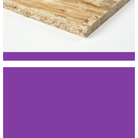
Klik her
Egger OSB3
TG2
Klik her