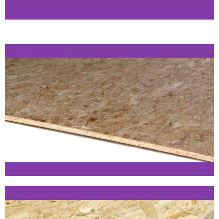
Agepan OSB3
TG2
Klik her
Kronospan OSB3 SE