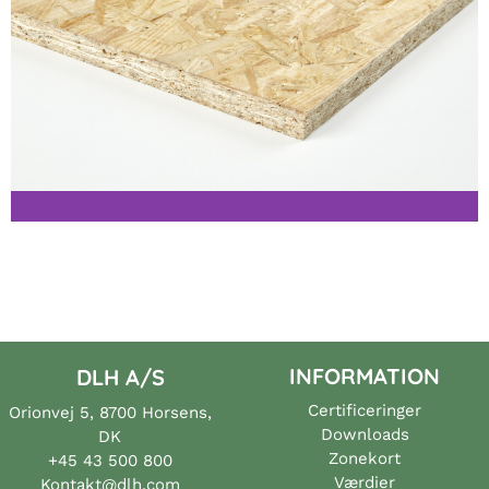
Skarpkantet
Klik her
Agepan OSB3 SE
Skarpkantet
INFORMATION
DLH A/S
Klik her
Certificeringer
Orionvej 5, 8700 Horsens,
Downloads
DK
Zonekort
+45 43 500 800
Værdier
Kontakt@dlh.com