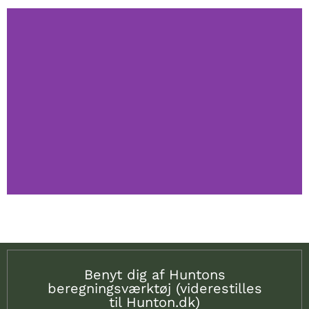
Hunton Produkter
Se alle Huntons produkter
Klik her
Hunton Tilbehør
Se alt tilbehør
Benyt dig af Huntons
beregningsværktøj (viderestilles
Klik her
til Hunton.dk)