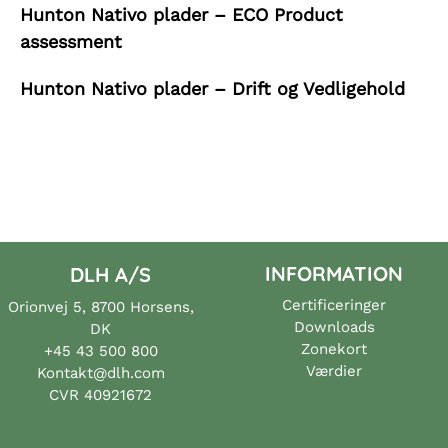
Hunton Nativo plader – ECO Product
assessment
Hunton Nativo plader – Drift og Vedligehold
INFORMATION
DLH A/S
Certificeringer
Orionvej 5, 8700 Horsens,
Downloads
DK
Zonekort
+45 43 500 800
Værdier
Kontakt@dlh.com
CVR 40921672